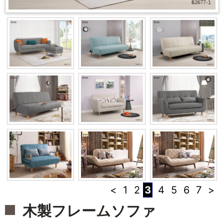
<
1
2
3
4
5
6
7
>
木製フレームソファ