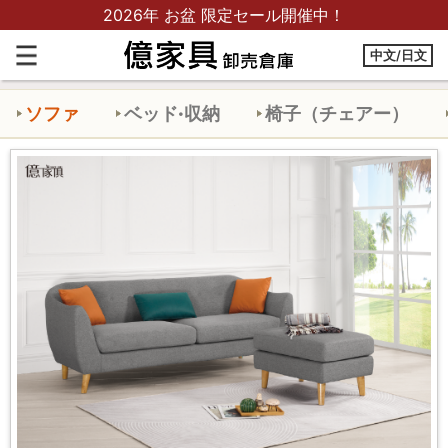
2026年 お盆 限定セール開催中！
中文/日文
ホームページ
商品一覧
ソファ
木製フレームソファ
ソファ
ベッド·収納
椅子（チェアー）