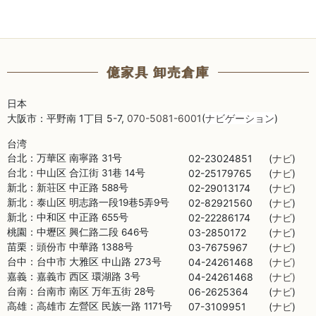
億家具 卸売倉庫
日本
大阪市：平野南 1丁目 5-7,
070-5081-6001
(
ナビゲーション
)
台湾
台北：万華区 南寧路 31号
02-23024851
(
)
ナビ
台北：中山区 合江街 31巷 14号
02-2517
9765
(
)
ナビ
新北：新荘区 中正路 588号
02-2901317
4
(
)
ナビ
新北：泰山区 明志路一段19巷5弄9号
02-82921
560
(
)
ナビ
新北：中和区 中正路 655号
02-2228617
4
(
)
ナビ
桃園：中壢区 興仁路二段 646号
03-28
50172
(
)
ナビ
苗栗：頭份市 中華路 1388号
03-767
5967
(
)
ナビ
台中：台中市 大雅区 中山路 273号
04-24261
468
(
)
ナビ
嘉義：嘉義市 西区 環湖路 3号
04-24261
468
(
)
ナビ
台南：台南市 南区 万年五街 28号
06-262536
4
(
)
ナビ
高雄：高雄市 左營区 民族一路 1171号
07-310995
1
(
)
ナビ